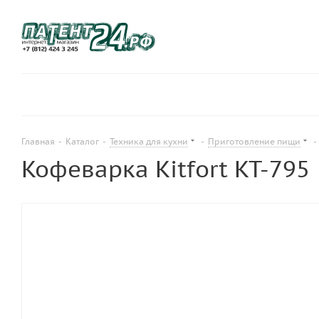
Главная
-
Каталог
-
Техника для кухни
-
Приготовление пищи
-
Кофеварка Kitfort KT-795