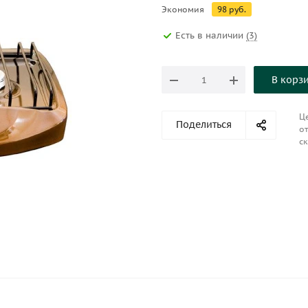
Экономия
98
руб.
Есть в наличии
(3)
В корз
Це
Поделиться
от
ск