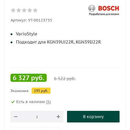
Артикул:
УТ-00123735
VarioStyle
Подходит для KGN39UJ22R, KGN39IJ22R
6 327
руб.
6 522
руб.
Экономия
195
руб.
Есть в наличии
(1)
В корзину