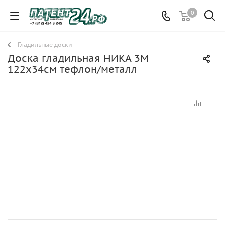
0
Гладильные доски
Доска гладильная НИКА 3М
122х34см тефлон/металл