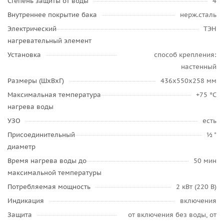
Степень защиты от воды
4
Внутреннее покрытие бака
нерж.сталь
Электрический
ТЭН
нагревательный элемент
Установка
способ крепления:
настенный
Размеры (ШхВхГ)
436x550x258 мм
Максимальная температура
+75 °С
нагрева воды
УЗО
есть
Присоединительный
½ "
диаметр
Время нагрева воды до
50 мин
максимальной температуры
Потребляемая мощность
2 кВт (220 В)
Индикация
включения
Защита
от включения без воды, от