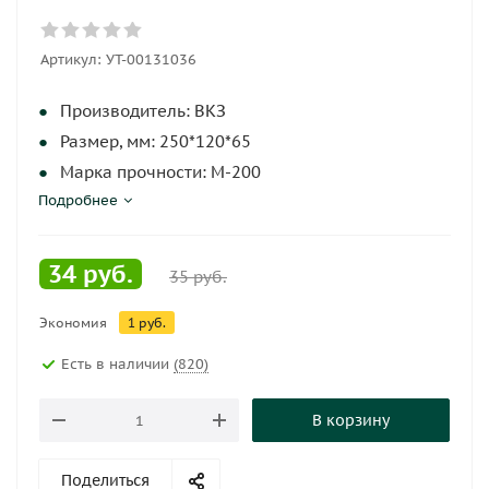
Артикул:
УТ-00131036
Производитель: ВКЗ
Размер, мм: 250*120*65
Марка прочности: М-200
Подробнее
Пустотность: Пустотелый
Цвет: Красный
Поверхность: Гладкий
34
руб.
35
руб.
Марка морозостойкости: F-200
Экономия
Страна: Россия
1
руб.
Есть в наличии
(820)
В корзину
Поделиться