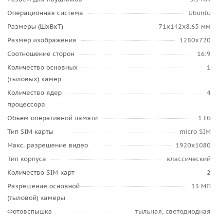
Операционная система
Ubuntu
Размеры (ШxВxТ)
71x142x8.65 мм
Размер изображения
1280x720
Соотношение сторон
16:9
Количество основных
1
(тыловых) камер
Количество ядер
4
процессора
Объем оперативной памяти
1 Гб
Тип SIM-карты
micro SIM
Макс. разрешение видео
1920x1080
Тип корпуса
классический
Количество SIM-карт
2
Разрешение основной
13 МП
(тыловой) камеры
Фотовспышка
тыльная, светодиодная