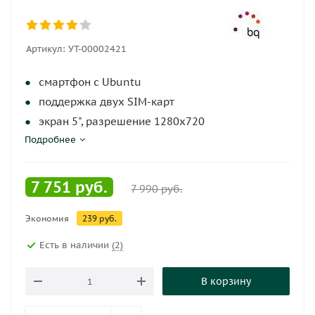
Артикул:
УТ-00002421
смартфон с Ubuntu
поддержка двух SIM-карт
экран 5", разрешение 1280x720
Подробнее
камера 13 МП, автофокус
память 16 Гб, слот для карты памяти
3G, Wi-Fi, Bluetooth, GPS
7 751
руб.
7 990
руб.
объем оперативной памяти 1 Гб
Экономия
аккумулятор 2500 мА⋅ч
239
руб.
вес 134 г, ШxВxТ 71x142x8.65 мм
Есть в наличии
(2)
В корзину