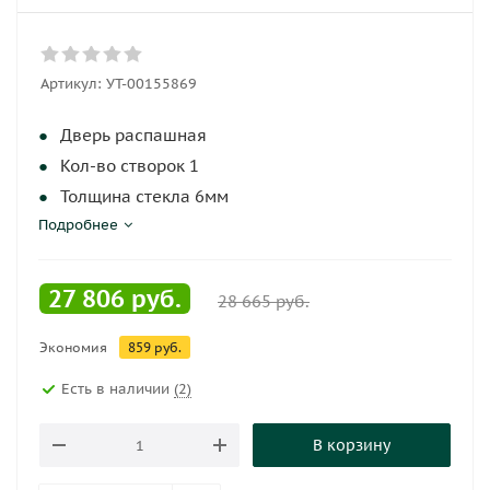
Артикул:
УТ-00155869
Дверь распашная
Кол-во створок 1
Толщина стекла 6мм
Подробнее
Ширина входа 500 мм
Размер 900х900х2070 мм
Поддон низкий
27 806
руб.
28 665
руб.
Соотношение сторон 90x90
Экономия
Форма пятиугольная
859
руб.
Цвет профиля хром
Есть в наличии
(2)
Цвет стекла прозрачное
Материал поддона акрил
В корзину