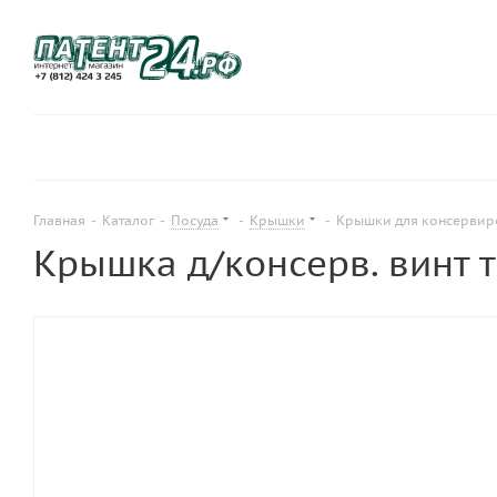
Главная
-
Каталог
-
Посуда
-
Крышки
-
Крышки для консервир
Крышка д/консерв. винт т