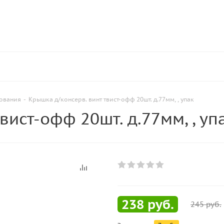
ования
-
Крышка д/консерв. винт твист-офф 20шт. д.77мм, , упак
вист-офф 20шт. д.77мм, , уп
238
руб.
245
руб.