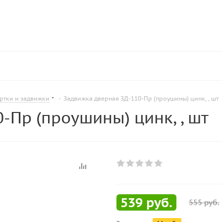
ртки и задвижки
-
Задвижка дверная ЗД-110-Пр (проушины) цинк, , шт
-Пр (проушины) цинк, , шт
539
руб.
555
руб.