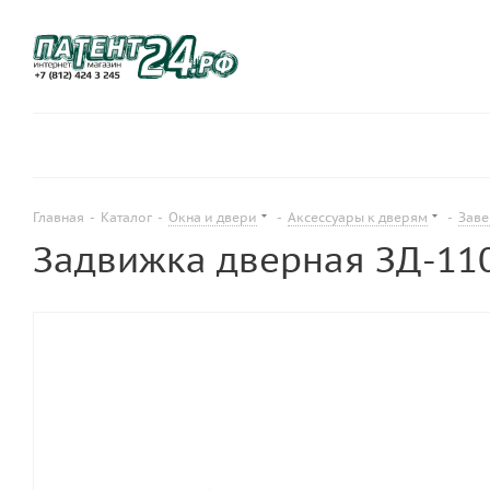
Главная
-
Каталог
-
Окна и двери
-
Аксессуары к дверям
-
Заве
Задвижка дверная ЗД-110