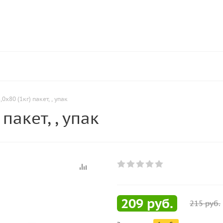
,0х80 (1кг) пакет, , упак
 пакет, , упак
209
руб.
215
руб.