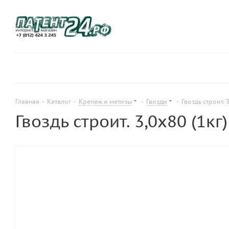
Главная
-
Каталог
-
Крепеж и метизы
-
Гвозди
-
Гвоздь строит. 3
Гвоздь строит. 3,0х80 (1кг)