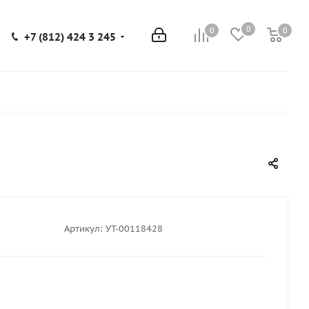
0
0
0
0
+7 (812) 424 3 245
Артикул:
УТ-00118428