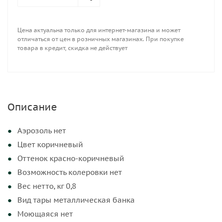
Быстросохнущая да
Фактурная нет
Цена актуальна только для интернет-магазина и может
Молотковая нет
отличаться от цен в розничных магазинах. При покупке
товара в кредит, скидка не действует
По ржавчине нет
Описание
Аэрозоль нет
Цвет коричневый
Оттенок красно-коричневый
Возможность колеровки нет
Вес нетто, кг 0,8
Вид тары металлическая банка
Моющаяся нет