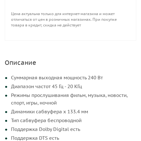
Потребляемая мощность в режиме ожидания
0.5 Вт
Цена актуальна только для интернет-магазина и может
отличаться от цен в розничных магазинах. При покупке
Размеры сабвуфера (Ш х В х Г) 110 х 300 х 350
товара в кредит, скидка не действует
мм
Размеры основного блока (Ш х В х Г) 800 х 60 х
90 мм
Вес сабвуфера 3.4 кг
Описание
Вес основного блока 1.5 кг
Суммарная выходная мощность 240 Вт
Диапазон частот 45 Гц - 20 КГц
Режимы прослушивания фильм, музыка, новости,
спорт, игры, ночной
Динамики сабвуфера х 133.4 мм
Тип сабвуфера беспроводной
Поддержка Dolby Digital есть
Поддержка DTS есть