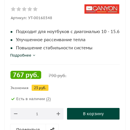
Артикул:
УТ-00160348
Подходит для ноутбуков с диагональю 10 - 15.6
Улучшенное рассеивание тепла
Повышение стабильности системы
Подробнее
Низкий уровень потребления электроэнергии
Большая длительность автономной работы
ноутбука 2xUSB 2.0
767
руб.
790
руб.
Габариты устройства 340 х 265 х 30 мм
Скоростной вентилятор 1x1200 ± 10% RPM
Экономия
23
руб.
Габариты вентилятора 125 х 125 х 15 мм
Есть в наличии
(2)
Тихая работа
LED-подсветка
В корзину
Поделиться