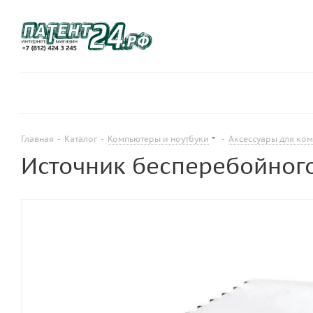
Главная
-
Каталог
-
Компьютеры и ноутбуки
-
Аксессуары для ком
Источник бесперебойног