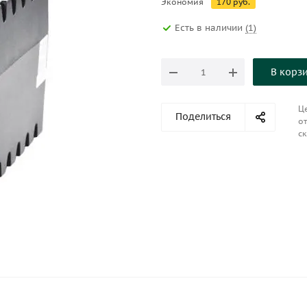
Экономия
170
руб.
Есть в наличии
(1)
В корз
Це
Поделиться
от
ск