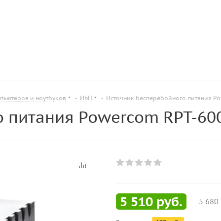
пьютеров и ноутбуков
-
ИБП
-
Источник бесперебойного питания P
о питания Powercom RPT-60
5 510
руб.
5 680