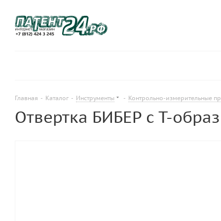
Главная
-
Каталог
-
Инструменты
-
Контрольно-измерительные п
Отвертка БИБЕР с Т-образн