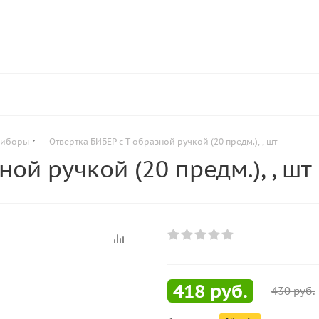
риборы
-
Отвертка БИБЕР с Т-образной ручкой (20 предм.), , шт
ой ручкой (20 предм.), , шт
418
руб.
430
руб.