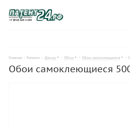
Главная
-
Каталог
-
Декор
-
Обои
-
Обои самоклеящиеся
-
Обои самоклеющиеся 500