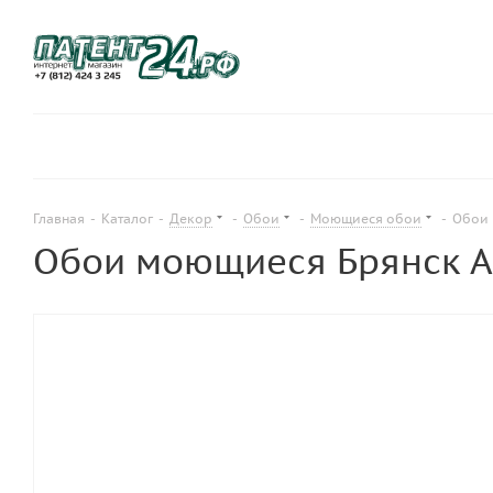
Главная
-
Каталог
-
Декор
-
Обои
-
Моющиеся обои
-
Обои 
Обои моющиеся Брянск Ав