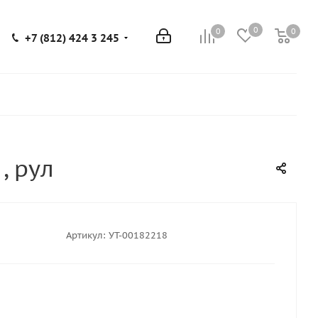
0
0
0
0
+7 (812) 424 3 245
, рул
Артикул:
УТ-00182218