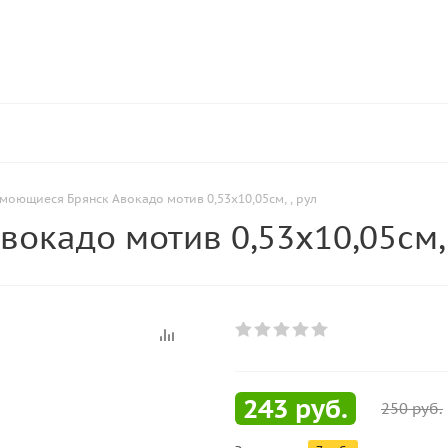
моющиеся Брянск Авокадо мотив 0,53х10,05см, , рул
окадо мотив 0,53х10,05см, 
243
руб.
250
руб.