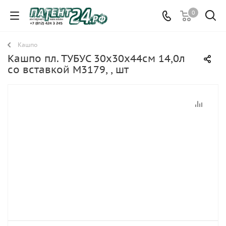
0
Кашпо
Кашпо пл. ТУБУС 30х30х44см 14,0л
со вставкой М3179, , шт