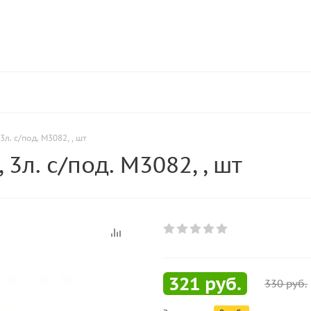
3л. с/под. М3082, , шт
3л. с/под. М3082, , шт
321
руб.
330
руб.