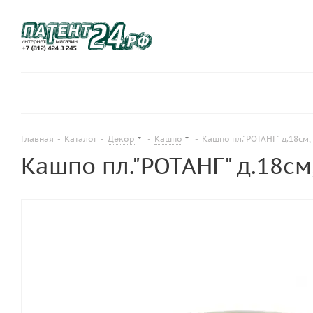
Главная
-
Каталог
-
Декор
-
Кашпо
-
Кашпо пл."РОТАНГ" д.18см, 
Кашпо пл."РОТАНГ" д.18см, 