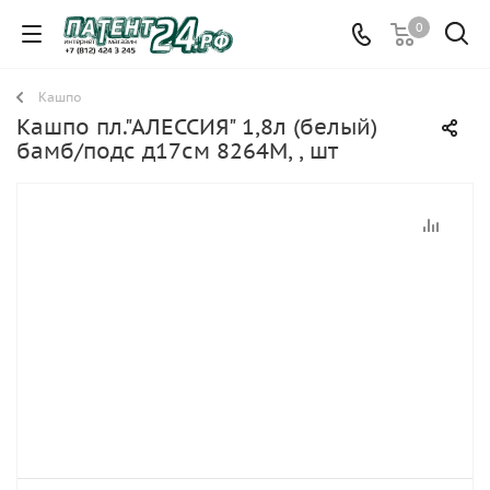
0
Кашпо
Кашпо пл."АЛЕССИЯ" 1,8л (белый)
бамб/подс д17см 8264М, , шт