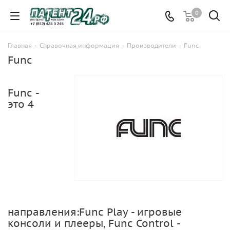
0
Главная
-
Справочная информация
-
Производители
-
Func
Func
Func -
это 4
направления:Func Play - игровые
консоли и плееры, Func Control -