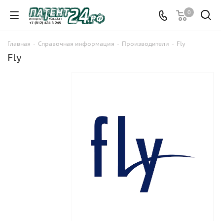
0
Главная
-
Справочная информация
-
Производители
-
Fly
Fly